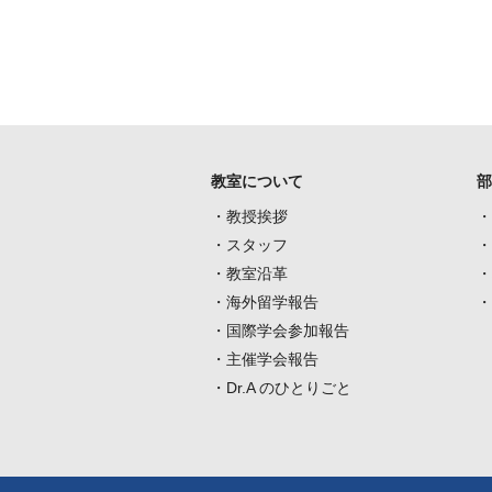
教室について
部
・教授挨拶
・
・スタッフ
・
・教室沿革
・
・海外留学報告
・
・国際学会参加報告
・主催学会報告
・Dr.A のひとりごと