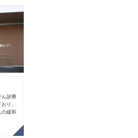
がん診療
ており、
んの緩和