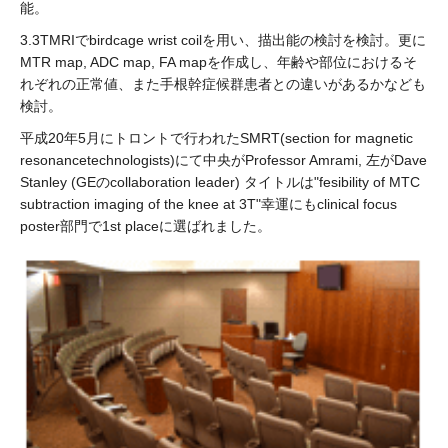
能。
3.3TMRIでbirdcage wrist coilを用い、描出能の検討を検討。更に
MTR map, ADC map, FA mapを作成し、年齢や部位におけるそ
れぞれの正常値、また手根幹症候群患者との違いがあるかなども
検討。
平成20年5月にトロントで行われたSMRT(section for magnetic
resonancetechnologists)にて中央がProfessor Amrami, 左がDave
Stanley (GEのcollaboration leader) タイトルは"fesibility of MTC
subtraction imaging of the knee at 3T"幸運にもclinical focus
poster部門で1st placeに選ばれました。