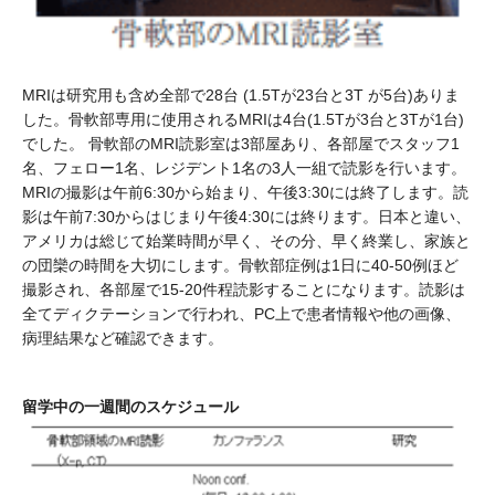
MRIは研究用も含め全部で28台 (1.5Tが23台と3T が5台)ありま
した。骨軟部専用に使用されるMRIは4台(1.5Tが3台と3Tが1台)
でした。 骨軟部のMRI読影室は3部屋あり、各部屋でスタッフ1
名、フェロー1名、レジデント1名の3人一組で読影を行います。
MRIの撮影は午前6:30から始まり、午後3:30には終了します。読
影は午前7:30からはじまり午後4:30には終ります。日本と違い、
アメリカは総じて始業時間が早く、その分、早く終業し、家族と
の団欒の時間を大切にします。骨軟部症例は1日に40-50例ほど
撮影され、各部屋で15-20件程読影することになります。読影は
全てディクテーションで行われ、PC上で患者情報や他の画像、
病理結果など確認できます。
留学中の一週間のスケジュール